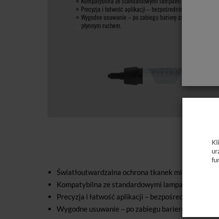
Kl
ur
fu
Światłoutwardzalna ochrona tkanek miękkich
Kompatybilna ze standardowymi lampami polimer
Precyzja i łatwość aplikacji – bezpośrednio ze strz
Wygodne usuwanie – po zabiegu barierę zdejmuje s