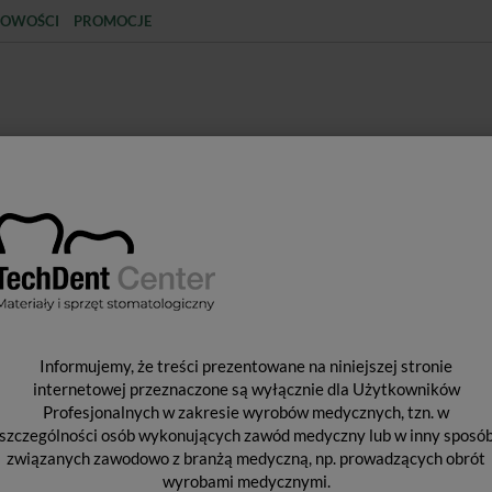
OWOŚCI
PROMOCJE
KCJA
STERYLIZACJA
MATERIAŁY JEDNORAZOWE
SPRZĘT PROTETYCZNY
ŚR
IE ZĘBÓW
Wybielanie nakładkowe
VIVIDA Office Gingiva Barrier /
V
Informujemy, że treści prezentowane na niniejszej stronie
B
internetowej przeznaczone są wyłącznie dla Użytkowników
Profesjonalnych w zakresie wyrobów medycznych, tzn. w
szczególności osób wykonujących zawód medyczny lub w inny sposó
związanych zawodowo z branżą medyczną, np. prowadzących obrót
wyrobami medycznymi.