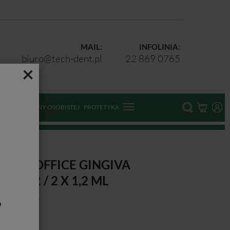
MAIL:
INFOLINIA:
biuro@tech-dent.pl
22 869 0765
×
ODKI OCHRONY OSOBISTEJ
PROTETYKA
 2 x 1,2 ml
IVIDA OFFICE GINGIVA
ARRIER / 2 X 1,2 ML
b