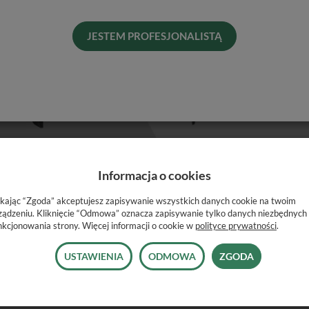
JESTEM PROFESJONALISTĄ
Pro
Dos
His
Informacja o cookies
ikając “Zgoda” akceptujesz zapisywanie wszystkich danych cookie na twoim
ządzeniu. Kliknięcie “Odmowa” oznacza zapisywanie tylko danych niezbędnych
nkcjonowania strony. Więcej informacji o cookie w
polityce prywatności
.
USTAWIENIA
ODMOWA
ZGODA
yzacyjnymi
ykawki na linię dziąseł
ię w całości, jednym płynnym ruchem.