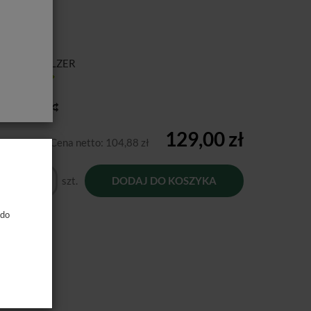
ducent:
KULZER
tępność:
Jest
toria ceny
129,00 zł
Cena netto:
104,88 zł
szt.
DODAJ DO KOSZYKA
 do