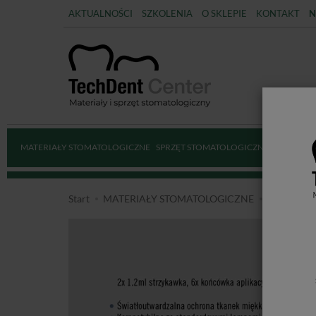
AKTUALNOŚCI
SZKOLENIA
O SKLEPIE
KONTAKT
N
MATERIAŁY STOMATOLOGICZNE
SPRZĘT STOMATOLOGICZNY
DEZYNFE
Start
MATERIAŁY STOMATOLOGICZNE
WYBIELAN