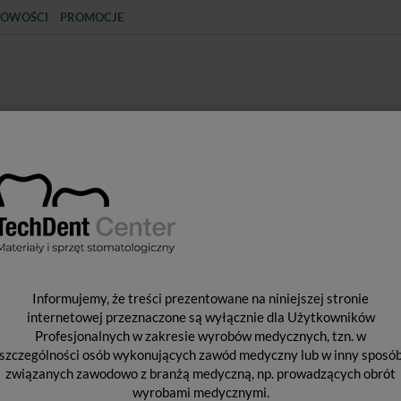
OWOŚCI
PROMOCJE
KCJA
STERYLIZACJA
MATERIAŁY JEDNORAZOWE
SPRZĘT PROTETYCZNY
ŚR
ocnicze
Wałeczki stomatologiczne / 300g
W
Informujemy, że treści prezentowane na niniejszej stronie
/
internetowej przeznaczone są wyłącznie dla Użytkowników
Profesjonalnych w zakresie wyrobów medycznych, tzn. w
szczególności osób wykonujących zawód medyczny lub w inny sposó
związanych zawodowo z branżą medyczną, np. prowadzących obrót
wyrobami medycznymi.