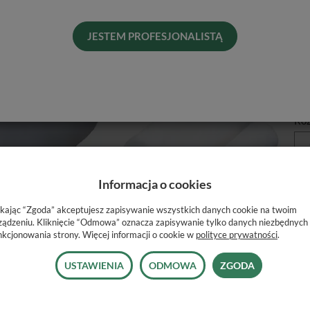
JESTEM PROFESJONALISTĄ
Pro
Dos
His
Naj
Roz
Informacja o cookies
ikając “Zgoda” akceptujesz zapisywanie wszystkich danych cookie na twoim
ządzeniu. Kliknięcie “Odmowa” oznacza zapisywanie tylko danych niezbędnych
nkcjonowania strony. Więcej informacji o cookie w
polityce prywatności
.
USTAWIENIA
ODMOWA
ZGODA