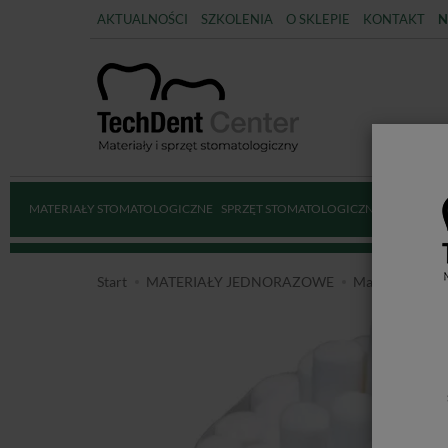
AKTUALNOŚCI
SZKOLENIA
O SKLEPIE
KONTAKT
N
MATERIAŁY STOMATOLOGICZNE
SPRZĘT STOMATOLOGICZNY
DEZYNFE
Start
MATERIAŁY JEDNORAZOWE
Materiały pom