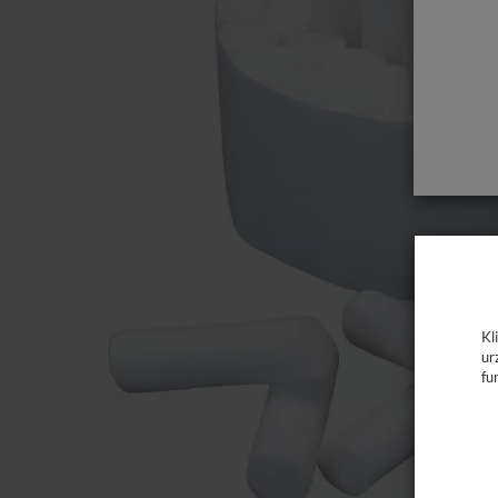
Kl
ur
fu