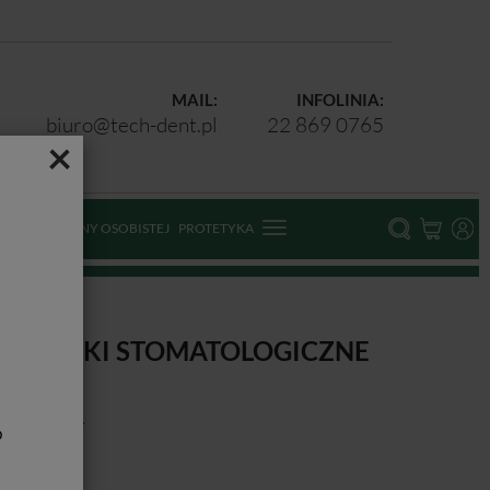
MAIL:
INFOLINIA:
biuro@tech-dent.pl
22 869 0765
×
ODKI OCHRONY OSOBISTEJ
PROTETYKA
AŁECZKI STOMATOLOGICZNE
 300G
b