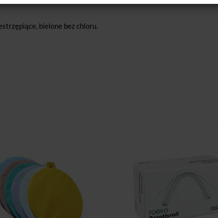
trzępiące, bielone bez chloru.