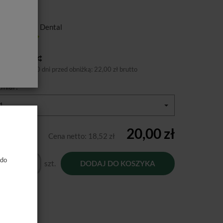
ducent:
Asa Dental
tępność:
Jest
toria ceny
niższa cena 30 dni przed obniżką:
22,00 zł brutto
miar:
1
20,00 zł
Cena netto:
18,52 zł
 do
szt.
DODAJ DO KOSZYKA