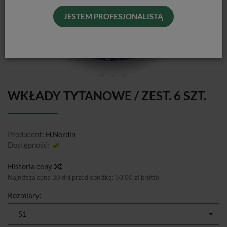
JESTEM PROFESJONALISTĄ
WKŁADY TYTANOWE / ZEST. 6 SZT.
Producent:
H.Nordin
Dostępność:
Jest
Historia ceny
Najniższa cena 30 dni przed obniżką:
50,00 zł brutto
Rozmiary:
S1