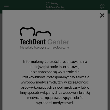
×
Start
MATERIAŁY STOMATOLOGICZNE
WKŁADY KORONOWO-KORZENIOWE i ĆWIEKI
OKOŁOMIAZGOWE
Wkłady koronowo-korzeniowe
Wkłady tytanowe / zest. 6 szt.
Informujemy, że treści prezentowane na
niniejszej stronie internetowej
przeznaczone są wyłącznie dla
Użytkowników Profesjonalnych w zakresie
wyrobów medycznych, tzn. w szczególności
osób wykonujących zawód medyczny lub w
inny sposób związanych zawodowo z branżą
medyczną, np. prowadzących obrót
wyrobami medycznymi.