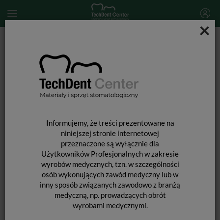
×
Start
MATERIAŁY STOMATOLOGICZNE
WKŁADY KORONOWO-KORZENIOWE i ĆWIEKI
OKOŁOMIAZGOWE
Wkłady koronowo-korzeniowe
Wkłady z włókna szklanego Exacto Translucent / opk. 5szt.
Informujemy, że treści prezentowane na
niniejszej stronie internetowej
przeznaczone są wyłącznie dla
Użytkowników Profesjonalnych w zakresie
wyrobów medycznych, tzn. w szczególności
osób wykonujących zawód medyczny lub w
inny sposób związanych zawodowo z branżą
medyczną, np. prowadzących obrót
wyrobami medycznymi.