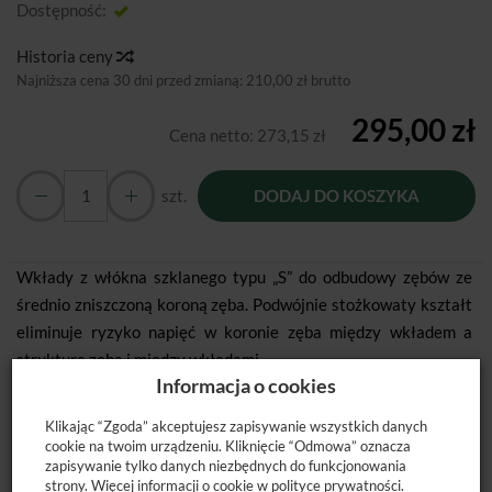
Dostępność:
Jest
Historia ceny
Najniższa cena 30 dni przed zmianą:
210,00 zł brutto
295,00 zł
Cena netto:
273,15 zł
szt.
DODAJ DO KOSZYKA
Wkłady z włókna szklanego typu „S” do odbudowy zębów ze
średnio zniszczoną koroną zęba. Podwójnie stożkowaty kształt
eliminuje ryzyko napięć w koronie zęba między wkładem a
strukturą zęba i między wkładami.
Informacja o cookies
Klikając “Zgoda” akceptujesz zapisywanie wszystkich danych
cookie na twoim urządzeniu. Kliknięcie “Odmowa” oznacza
Dostępne opakowanie: 3 x 3 szt.(rozmiar 1/2/3) + 3 wiertła
zapisywanie tylko danych niezbędnych do funkcjonowania
strony. Więcej informacji o cookie w
polityce prywatności
.