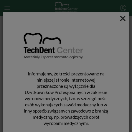
×
Start
MATERIAŁY STOMATOLOGICZNE
WKŁADY KORONOWO-KORZENIOWE i ĆWIEKI
OKOŁOMIAZGOWE
Wkłady koronowo-korzeniowe
Wkłady z włokna szklanego OverPost Endodontic Starter Kit
Informujemy, że treści prezentowane na
niniejszej stronie internetowej
przeznaczone są wyłącznie dla
Użytkowników Profesjonalnych w zakresie
wyrobów medycznych, tzn. w szczególności
osób wykonujących zawód medyczny lub w
inny sposób związanych zawodowo z branżą
medyczną, np. prowadzących obrót
wyrobami medycznymi.