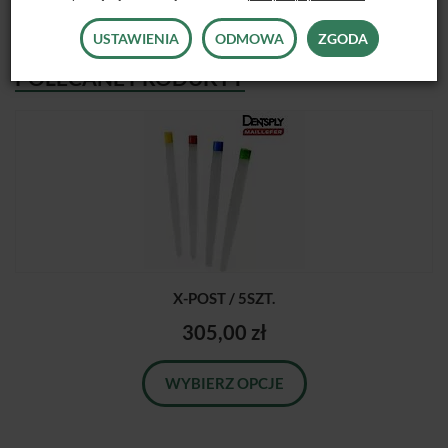
USTAWIENIA
ODMOWA
ZGODA
POLECANE PRODUKTY
X-POST / 5SZT.
305,00 zł
WYBIERZ OPCJE