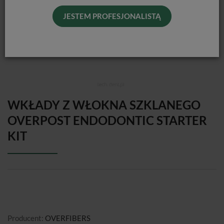
JESTEM PROFESJONALISTĄ
WKŁADY Z WŁOKNA SZKLANEGO
OVERPOST ENDODONTIC STARTER
KIT
Producent:
OVERFIBERS