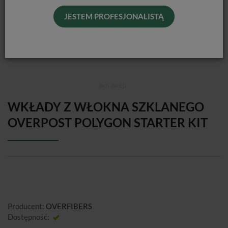
JESTEM PROFESJONALISTĄ
WKŁADY Z WŁOKNA SZKLANEGO
OVERPOST POLYGON STARTER KIT
Producent:
OVERFIBERS
Dostępność:
Jest