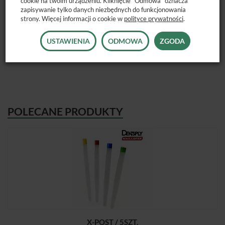
cookie na twoim urządzeniu. Kliknięcie “Odmowa” oznacza
zapisywanie tylko danych niezbędnych do funkcjonowania
silanizacji, są widoczne w promieniach RTG i biokompatybilne.
strony. Więcej informacji o cookie w
polityce prywatności
.
USTAWIENIA
ODMOWA
ZGODA
Dostępne opakowanie: 3 x 3 szt.(rozmiar 1/2/3) + 3 wiertła
POLECANE PRODUKTY
X-POST / 5SZT.