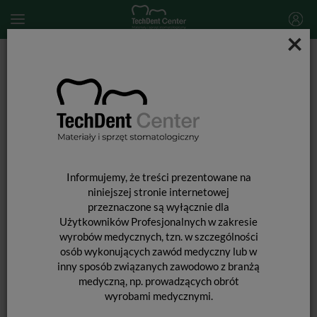
×
Start
MATERIAŁY STOMATOLOGICZNE
WKŁADY KORONOWO-KORZENIOWE i ĆWIEKI
OKOŁOMIAZGOWE
Wkłady koronowo-korzeniowe
Wkłady z włokna szklanego OverPost Polygon Starter Kit
Informujemy, że treści prezentowane na
niniejszej stronie internetowej
przeznaczone są wyłącznie dla
Użytkowników Profesjonalnych w zakresie
wyrobów medycznych, tzn. w szczególności
osób wykonujących zawód medyczny lub w
inny sposób związanych zawodowo z branżą
medyczną, np. prowadzących obrót
wyrobami medycznymi.