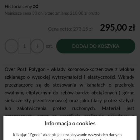
Historia ceny
Najniższa cena 30 dni przed zmianą:
210,00 zł brutto
295,00 zł
Cena netto:
273,15 zł
szt.
DODAJ DO KOSZYKA
Over Post Polygon - wkłady koronowo-korzeniowe z włókna
szklanego o wysokiej wytrzymałości i elastyczności. Wkłady
przeznaczone są do stosowania w kanałach o przekroju
owalnym, eliptycznym do zębów bardzo obciążonych ( górne
siekacze kły przedtrzonowce) oraz jako filary protez stałych
lub zakotwiczenia protez ruchomych. Materiał jest
przezroczysty przez co umożliwia realizację odbudowy o
Informacja o cookies
wysokiej estetyce a przy tym dzięki odpornemu i elastycznemu
modułowi gwarantuje maksymalną stabilność bez ryzyka
Klikając “Zgoda” akceptujesz zapisywanie wszystkich danych
złamań wkładów korzeniowych. Wkłady nie wymagają