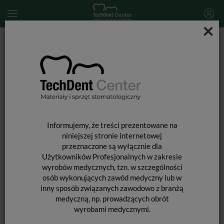
×
Start
DEZYNFEKCJA
Dezynfekcja końcówek stomatologicznych
WL-cid Starter Set (1× 500 ml WL-cid, 1× 300 ml WL-dry)
Informujemy, że treści prezentowane na
niniejszej stronie internetowej
przeznaczone są wyłącznie dla
Użytkowników Profesjonalnych w zakresie
wyrobów medycznych, tzn. w szczególności
osób wykonujących zawód medyczny lub w
inny sposób związanych zawodowo z branżą
medyczną, np. prowadzących obrót
wyrobami medycznymi.