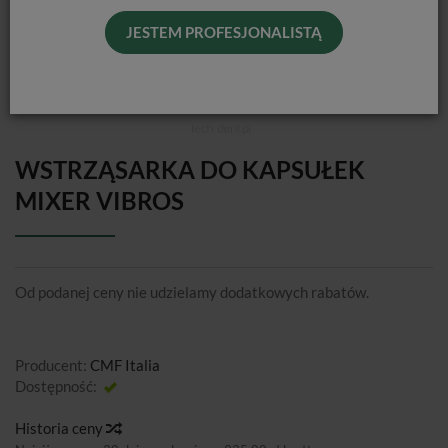
JESTEM PROFESJONALISTĄ
WSTRZĄSARKA DO KAPSUŁEK
MIXER VIBROS
Od podanej ceny nie udzielamy dodatkowych rabatów.
Producent:
CMF Italia
Dostępność:
Jest
Historia ceny