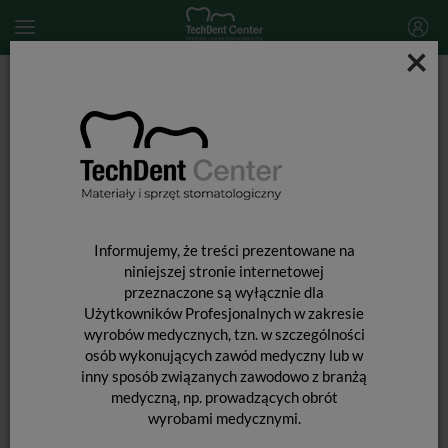
×
Start
SPRZĘT STOMATOLOGICZNY
Wstrząsarki do materiałów kapsułkowanych
Wstrząsarka do kapsułek Mixer Vibros
Informujemy, że treści prezentowane na
niniejszej stronie internetowej
przeznaczone są wyłącznie dla
Użytkowników Profesjonalnych w zakresie
wyrobów medycznych, tzn. w szczególności
osób wykonujących zawód medyczny lub w
inny sposób związanych zawodowo z branżą
medyczną, np. prowadzących obrót
wyrobami medycznymi.