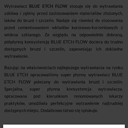
Wytrawiacz
BLUE ETCH FLOW
stosuje się do wytrawiania
szkliwa i zębiny przed zastosowaniem materiałów złożonych,
laków do bruzd i szczelin. Nadaje się również do stosowania
przed cementowaniem wkładów koronowo-korzeniowych z
włókna szklanego. Ze względu na odpowiednio dobraną,
półpłynną konsystencję BLUE ETCH FLOW dociera do trudno
dostępnych bruzd i szczelin, zapewniając ich dokładne
wytrawienie.
Bazując na właściwościach najlepszego wytrawiacza na rynku
BLUE ETCH opracowaliśmy super płynny wytrawiacz BLUE
ETCH FLOW polecany do wytrawiania bruzd i szczelin.
Specjalna, super płynna konsystencja wytrawiacza,
opracowana pod kierunkiem renomowanych lekarzy
praktyków, umożliwia perfekcyjne wytrawienie najtrudniej
dostępnych miejsc. Dodatkowo łatwo się spłukuje.