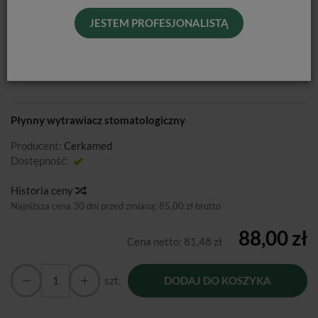
JESTEM PROFESJONALISTĄ
WYTRAWIACZ BLUE ETCH FLOW / 50
ML
Płynny wytrawiacz stomatologiczny
Producent:
Cerkamed
Dostępność:
Jest
Historia ceny
Najniższa cena 30 dni przed zmianą:
85,00 zł brutto
88,00 zł
Cena netto:
81,48 zł
szt.
DODAJ DO KOSZYKA