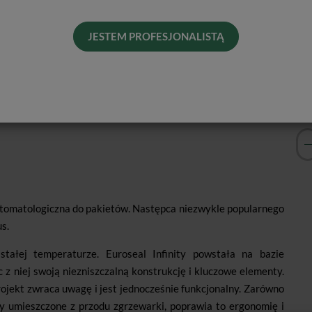
Pro
Dos
JESTEM PROFESJONALISTĄ
His
Naj
tomatologiczna do pakietów. Następca niezwykle popularnego
s.
stałej temperaturze. Euroseal Infinity powstała na bazie
 z niej swoją niezniszczalną konstrukcję i kluczowe elementy.
ojekt zwraca uwagę i jest jednocześnie funkcjonalny. Zarówno
ły umieszczone z przodu zgrzewarki, poprawia to ergonomię i