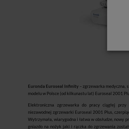
Euronda Euroseal Infinity
– zgrzewarka medyczna, s
modelu w Polsce (od kilkunastu lat) Euroseal 2001 Plu
Elektroniczna zgrzewarka do pracy ciągłej przy 
niezawodnej zgrzewarki Euroseal 2001 Plus, czerpiąc
Wytrzymała, wiarygodna i łatwa w obsłudze, nowy pr
gniazdo na nożyk jaki i rączka do zgrzewania zosta