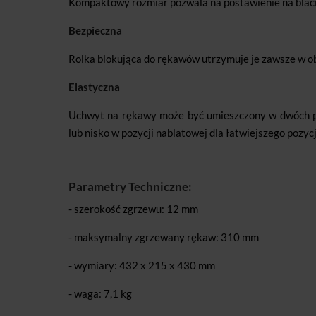
Kompaktowy rozmiar pozwala na postawienie na blacie
Bezpieczna
Rolka blokująca do rękawów utrzymuje je zawsze w o
Elastyczna
Uchwyt na rękawy może być umieszczony w dwóch poz
lub nisko w pozycji nablatowej dla łatwiejszego pozy
Parametry Techniczne:
- szerokość zgrzewu: 12 mm
- maksymalny zgrzewany rękaw: 310 mm
- wymiary: 432 x 215 x 430 mm
- waga: 7,1 kg