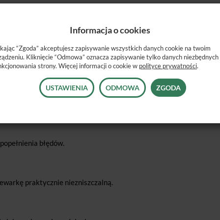
e się łatwiejsze. Budowa zgrzewarki jest bardzo kompaktowa,
na na ścianie. Euroseal Infinity oferuje dwa sposoby dystrybucji
Informacja o cookies
o wieszaka, który znajduje zastosowanie w pozycji wiszącej
nie urządzenia. Spełnia wymogi norm: EN 868-5 i EN 11607-2.
ikając “Zgoda” akceptujesz zapisywanie wszystkich danych cookie na twoim
ządzeniu. Kliknięcie “Odmowa” oznacza zapisywanie tylko danych niezbędnych
nkcjonowania strony. Więcej informacji o cookie w
polityce prywatności
.
USTAWIENIA
ODMOWA
ZGODA
du urządzenia czyni pakowanie łatwiejszym.
 popełnienia błędów.
zewarkę praktycznie niezniszczalną.