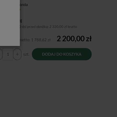
ducent:
Euronda
tępność:
Jest
toria ceny
niższa cena 30 dni przed obniżką:
2 320,00 zł brutto
2 200,00 zł
Cena netto:
1 788,62 zł
szt.
DODAJ DO KOSZYKA