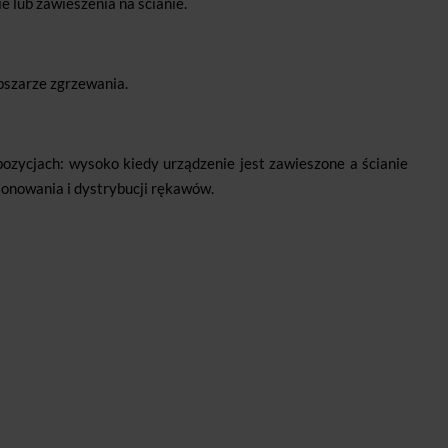
 lub zawieszenia na ścianie.
bszarze zgrzewania.
ycjach: wysoko kiedy urządzenie jest zawieszone a ścianie
cjonowania i dystrybucji rękawów.