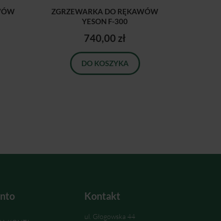
WÓW
ZGRZEWARKA DO RĘKAWÓW
YESON F-300
740,00 zł
DO KOSZYKA
nto
Kontakt
ul. Głogowska 44