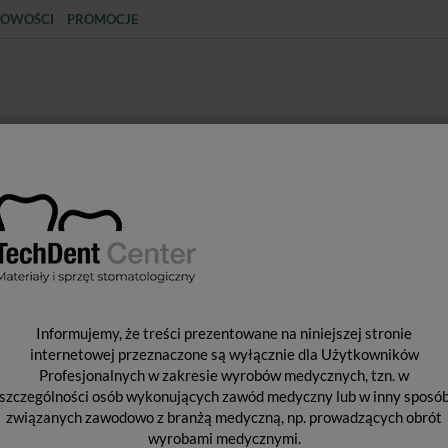
OWOŚCI
PROMOCJE
KCJA
STERYLIZACJA
MATERIAŁY JEDNORAZOWE
SPRZĘT PROTETYCZNY
ŚR
 rękawów
Zgrzewarka do rękawów Euroseal Infinty
Z
Informujemy, że treści prezentowane na niniejszej stronie
E
internetowej przeznaczone są wyłącznie dla Użytkowników
Profesjonalnych w zakresie wyrobów medycznych, tzn. w
szczególności osób wykonujących zawód medyczny lub w inny sposó
związanych zawodowo z branżą medyczną, np. prowadzących obrót
Od 
wyrobami medycznymi.