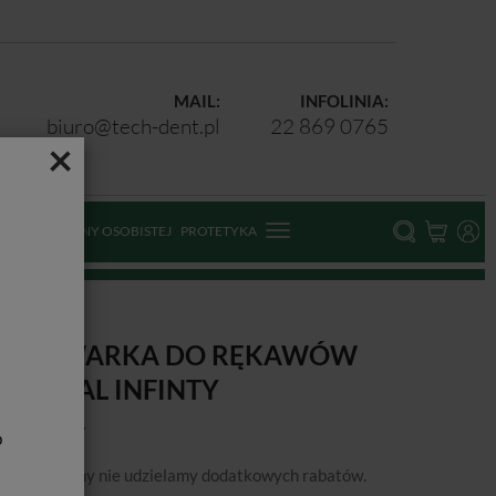
MAIL:
INFOLINIA:
biuro@tech-dent.pl
22 869 0765
×
ODKI OCHRONY OSOBISTEJ
PROTETYKA
GRZEWARKA DO RĘKAWÓW
UROSEAL INFINTY
b
podanej ceny nie udzielamy dodatkowych rabatów.