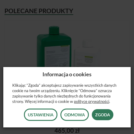
POLECANE PRODUKTY
Informacja o cookies
Klikając “Zgoda” akceptujesz zapisywanie wszystkich danych
cookie na twoim urządzeniu. Kliknięcie “Odmowa” oznacza
zapisywanie tylko danych niezbędnych do funkcjonowania
strony. Więcej informacji o cookie w
polityce prywatności
.
USTAWIENIA
ODMOWA
ZGODA
ZESTAW CZYSZCZĄCY DO ASSISTINA 301 ...
465,00 zł