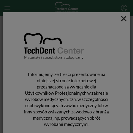
×
Start
SPRZĘT STOMATOLOGICZNY
Smarownice do końcówek
Adaptery do urządzeń iCare
Informujemy, że treści prezentowane na
niniejszej stronie internetowej
przeznaczone są wyłącznie dla
Użytkowników Profesjonalnych w zakresie
wyrobów medycznych, tzn. w szczególności
osób wykonujących zawód medyczny lub w
inny sposób związanych zawodowo z branżą
medyczną, np. prowadzących obrót
ADAPTERY DO URZĄDZEŃ ICARE
wyrobami medycznymi.