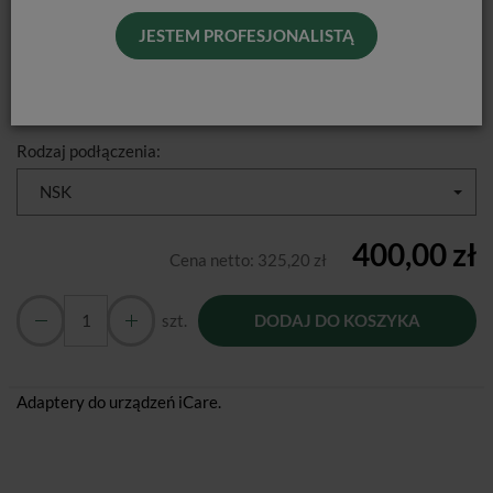
JESTEM PROFESJONALISTĄ
Producent:
NSK
Dostępność:
Jest
Historia ceny
Rodzaj podłączenia:
NSK
400,00 zł
Cena netto:
325,20 zł
szt.
DODAJ DO KOSZYKA
Adaptery do urządzeń iCare.