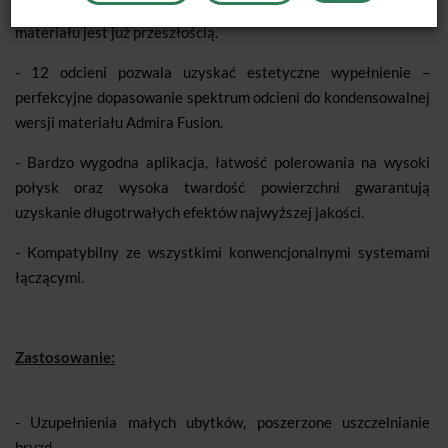
perfekcyjnie dokładną aplikację. Niezamierzona utrata
materiału jest już przeszłością.
- 12 odcieni pozwala uzyskać estetyczne wypełnienie –
perfekcyjne dopasowanie spektrum odcieni do kondensowalnej
wersji materiału Admira Fusion.
- Bardzo wygodna aplikacja, łatwość polerowania na wysoki
połysk oraz wysoka twardość powierzchni gwarantują
uzyskanie długotrwałych efektów najwyższej jakości.
- Kompatybilny ze wszystkimi konwencjonalnymi systemami
łączącymi.
Zastosowanie:
- Uzupełnienia małych ubytków, poszerzone uszczelnianie
bruzd