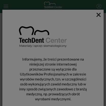
×
Start
MATERIAŁY STOMATOLOGICZNE
MATERIAŁY WYPEŁNIAJĄCE I WIĄŻĄCE
MATERIAŁY WYPEŁNIENIOWE PÓŁPŁYNNE
Admira Fusion Flow / 2g
Informujemy, że treści prezentowane na
niniejszej stronie internetowej
przeznaczone są wyłącznie dla
Użytkowników Profesjonalnych w zakresie
wyrobów medycznych, tzn. w szczególności
osób wykonujących zawód medyczny lub w
inny sposób związanych zawodowo z branżą
medyczną, np. prowadzących obrót
wyrobami medycznymi.