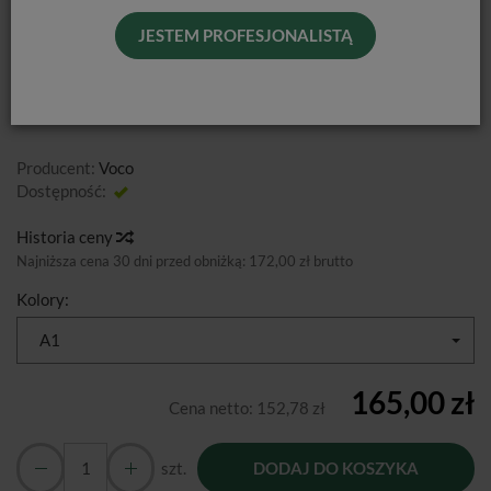
JESTEM PROFESJONALISTĄ
ADMIRA FUSION FLOW / 2G
Producent:
Voco
Dostępność:
Jest
Historia ceny
Najniższa cena 30 dni przed obniżką:
172,00 zł brutto
Kolory:
A1
165,00 zł
Cena netto:
152,78 zł
szt.
DODAJ DO KOSZYKA