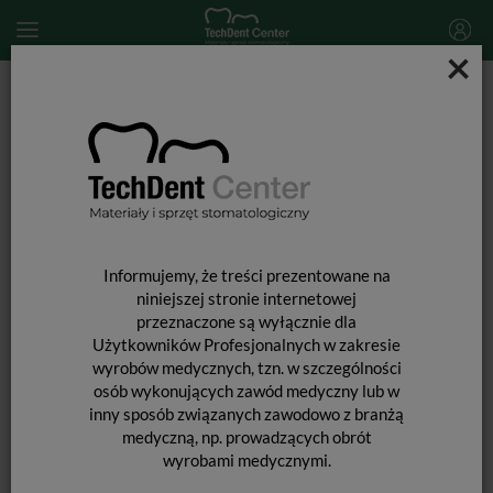
×
Start
MATERIAŁY STOMATOLOGICZNE
MATERIAŁY WYPEŁNIAJĄCE I WIĄŻĄCE
MATERIAŁY WYPEŁNIENIOWE PÓŁPŁYNNE
MATERIAŁY
WYPEŁNIENIOWE
Informujemy, że treści prezentowane na
PÓŁPŁYNNE
niniejszej stronie internetowej
przeznaczone są wyłącznie dla
Użytkowników Profesjonalnych w zakresie
wyrobów medycznych, tzn. w szczególności
osób wykonujących zawód medyczny lub w
inny sposób związanych zawodowo z branżą
medyczną, np. prowadzących obrót
wyrobami medycznymi.