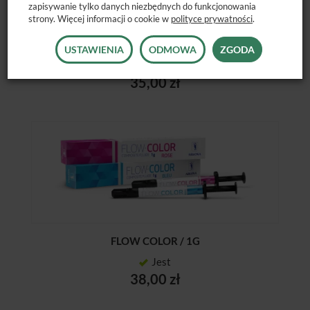
zapisywanie tylko danych niezbędnych do funkcjonowania
strony. Więcej informacji o cookie w
polityce prywatności
.
WAVE / 1G
USTAWIENIA
ODMOWA
ZGODA
Jest
35,00 zł
FLOW COLOR / 1G
Jest
38,00 zł