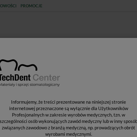
OWOŚCI
PROMOCJE
KCJA
STERYLIZACJA
MATERIAŁY JEDNORAZOWE
SPRZĘT PROTETYCZNY
ŚR
Y WYPEŁNIAJĄCE I WIĄŻĄCE
MATERIAŁY KOMPOZYOWE CHEM
Informujemy, że treści prezentowane na niniejszej stronie
TERIAŁY KOMPOZYOWE CHEMOUTWA
internetowej przeznaczone są wyłącznie dla Użytkowników
Profesjonalnych w zakresie wyrobów medycznych, tzn. w
szczególności osób wykonujących zawód medyczny lub w inny sposó
związanych zawodowo z branżą medyczną, np. prowadzących obrót
wyrobami medycznymi.