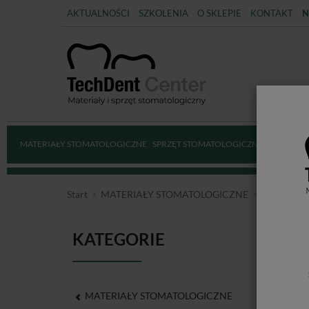
AKTUALNOŚCI
SZKOLENIA
O SKLEPIE
KONTAKT
N
MATERIAŁY STOMATOLOGICZNE
SPRZĘT STOMATOLOGICZNY
DEZYNFE
Start
MATERIAŁY STOMATOLOGICZNE
MATERIAŁ
KATEGORIE
MA
MATERIAŁY STOMATOLOGICZNE