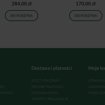
284,00 zł
170,00 zł
DO KOSZYKA
DO KOSZYKA
Dostawa i płatności
Moje ko
KOSZTY DOSTAWY
USTAWIEN
IES
SPOSOBY PŁATNOŚCI
LOGOWAN
ATNOŚCI
DOSTAWA GRATIS
MOJE ZAM
ZWROTY I REKLAMACJE