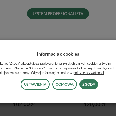
JESTEM PROFESJONALISTĄ
Informacja o cookies
ikając “Zgoda” akceptujesz zapisywanie wszystkich danych cookie na twoim
ządzeniu. Kliknięcie “Odmowa” oznacza zapisywanie tylko danych niezbędnych
nkcjonowania strony. Więcej informacji o cookie w
polityce prywatności
.
USTAWIENIA
ODMOWA
ZGODA
EVICROL ORIGINAL / 70G
PRIME DENT / ZEST. 15G +
Jest
Jest
102,00 zł
120,00 zł