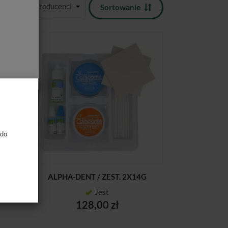
Sortowanie
 do
 15G
ALPHA-DENT / ZEST. 2X14G
Jest
128,00 zł