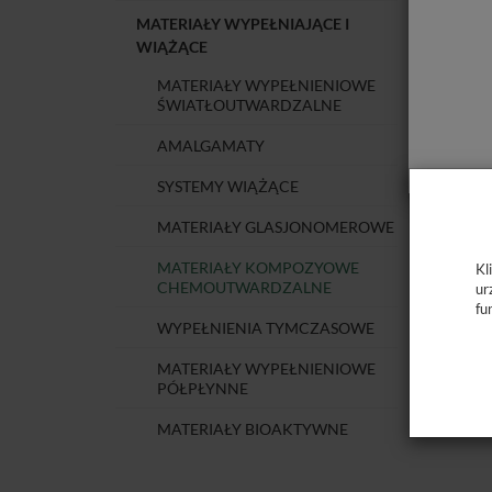
MATERIAŁY WYPEŁNIAJĄCE I
WIĄŻĄCE
MATERIAŁY WYPEŁNIENIOWE
ŚWIATŁOUTWARDZALNE
AMALGAMATY
SYSTEMY WIĄŻĄCE
MATERIAŁY GLASJONOMEROWE
MATERIAŁY KOMPOZYOWE
Kl
CHEMOUTWARDZALNE
ur
fu
WYPEŁNIENIA TYMCZASOWE
MATERIAŁY WYPEŁNIENIOWE
PÓŁPŁYNNE
MATERIAŁY BIOAKTYWNE