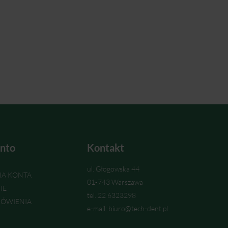
nto
Kontakt
ul. Głogowska 44
IA KONTA
01-743 Warszawa
IE
tel. 22 6323298
ÓWIENIA
e-mail: biuro@tech-dent.pl