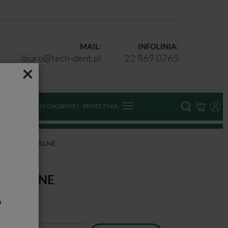
MAIL:
INFOLINIA:
biuro@tech-dent.pl
22 869 0765
×
ODKI OCHRONY OSOBISTEJ
PROTETYKA
OUTWARDZALNE
RDZALNE
b