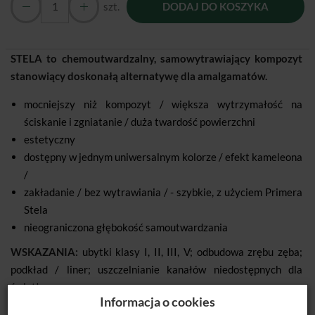
szt.
DODAJ DO KOSZYKA
STELA to chemoutwardzalny, samowytrawiający kompozyt
stanowiący doskonałą alternatywę dla amalgamatów.
mocniejszy niż kompozyt / większa wytrzymałość na
ściskanie i zgniatanie / duża twardość powierzchni
estetyczny
dostępny w jednym uniwersalnym kolorze / efekt kameleona
/
zakładanie / bez wytrawiania / - szybkie, z użyciem Primera
Stela
nieograniczona głębokość samoutwardzania
WSKAZANIA:
ubytki klasy I, II, III, V; odbudowa zrębu zęba;
podkład / liner; uszczelnianie kanałów niedostępnych dla
światła
Informacja o cookies