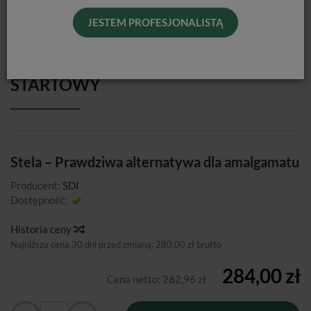
JESTEM PROFESJONALISTĄ
STELA AUTOMIX / ZESTAW
STARTOWY
Stela – Prawdziwa alternatywa dla amalgamatu
Producent:
SDI
Dostępność:
Jest
Historia ceny
Najniższa cena 30 dni przed zmianą:
280,00 zł brutto
284,00 zł
Cena netto:
262,96 zł