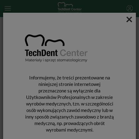
×
Start
MATERIAŁY STOMATOLOGICZNE
MATERIAŁY WYPEŁNIAJĄCE I WIĄŻĄCE
MATERIAŁY KOMPOZYOWE CHEMOUTWARDZALNE
STELA Automix / zestaw startowy
Informujemy, że treści prezentowane na
niniejszej stronie internetowej
przeznaczone są wyłącznie dla
Użytkowników Profesjonalnych w zakresie
wyrobów medycznych, tzn. w szczególności
osób wykonujących zawód medyczny lub w
inny sposób związanych zawodowo z branżą
medyczną, np. prowadzących obrót
wyrobami medycznymi.