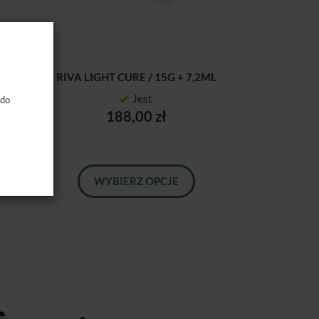
/ 45
RIVA LIGHT CURE / 15G + 7,2ML
Jest
 do
188,00 zł
WYBIERZ OPCJE