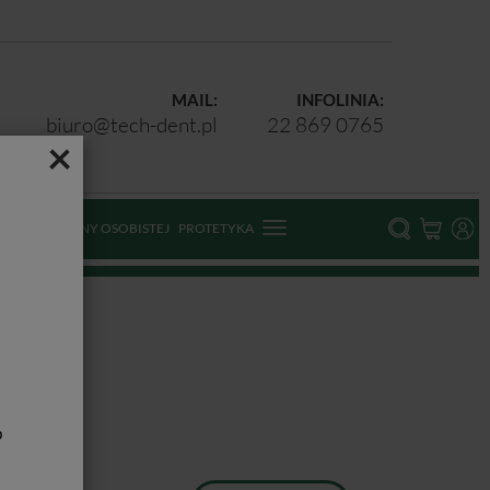
MAIL:
INFOLINIA:
biuro@tech-dent.pl
22 869 0765
×
ODKI OCHRONY OSOBISTEJ
PROTETYKA
b