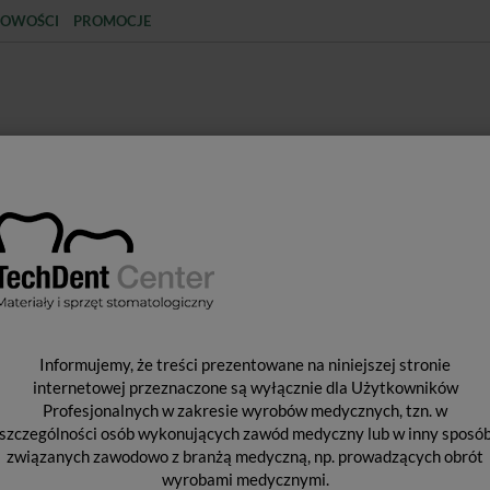
OWOŚCI
PROMOCJE
KCJA
STERYLIZACJA
MATERIAŁY JEDNORAZOWE
SPRZĘT PROTETYCZNY
ŚR
Informujemy, że treści prezentowane na niniejszej stronie
I
internetowej przeznaczone są wyłącznie dla Użytkowników
Profesjonalnych w zakresie wyrobów medycznych, tzn. w
szczególności osób wykonujących zawód medyczny lub w inny sposó
związanych zawodowo z branżą medyczną, np. prowadzących obrót
wyrobami medycznymi.