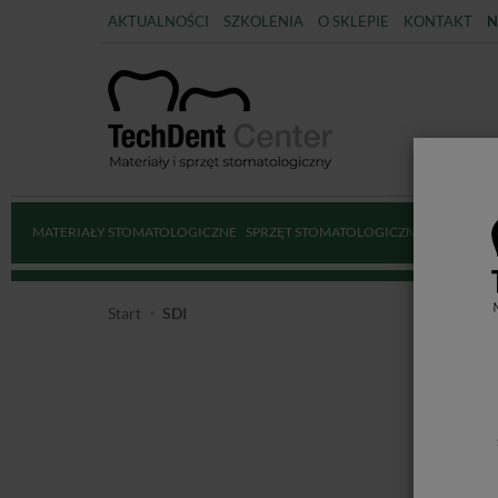
AKTUALNOŚCI
SZKOLENIA
O SKLEPIE
KONTAKT
N
MATERIAŁY STOMATOLOGICZNE
SPRZĘT STOMATOLOGICZNY
DEZYNFE
Start
SDI
SD