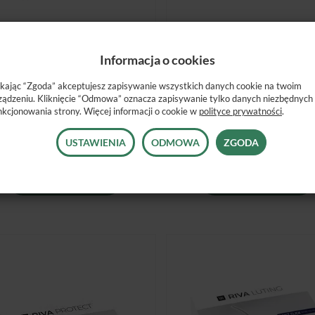
Informacja o cookies
RIVA SC SELF CURE / 15G +
RIVA SELF CURE KAPSUŁKI 
ikając “Zgoda” akceptujesz zapisywanie wszystkich danych cookie na twoim
6,9ML (8G)
SZT.
ządzeniu. Kliknięcie “Odmowa” oznacza zapisywanie tylko danych niezbędnych
Jest
Jest
nkcjonowania strony. Więcej informacji o cookie w
polityce prywatności
.
140,00 zł
342,00 zł
USTAWIENIA
ODMOWA
ZGODA
WYBIERZ OPCJE
WYBIERZ OPCJE