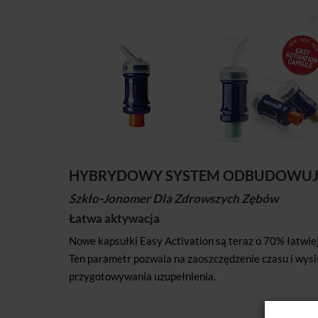
HYBRYDOWY SYSTEM ODBUDOWUJĄC
Szkło-Jonomer Dla Zdrowszych Zębów
Łatwa aktywacja
Nowe kapsułki Easy Activation są teraz o 70% łatwiej
Ten parametr pozwala na zaoszczędzenie czasu i wysi
przygotowywania uzupełnienia.