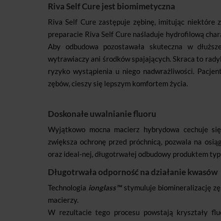
Riva Self Cure jest biomimetyczna
Riva Self Cure zastępuje zębinę, imitując niektóre 
preparacie Riva Self Cure naśladuje hydrofilową chara
Aby odbudowa pozostawała skuteczna w dłuższe
wytrawiaczy ani środków spajających. Skraca to rady
ryzyko wystąpienia u niego nadwrażliwości. Pacjen
zębów, cieszy się lepszym komfortem życia.
Doskonałe uwalnianie fluoru
Wyjątkowo mocna macierz hybrydowa cechuje się 
zwiększa ochronę przed próchnicą, pozwala na osią
oraz ideal-nej, długotrwałej odbudowy produktem typu
Długotrwała odporność na działanie kwasów
Technologia
ionglass™
stymuluje biomineralizację zę
macierzy.
W rezultacie tego procesu powstają kryształy flu