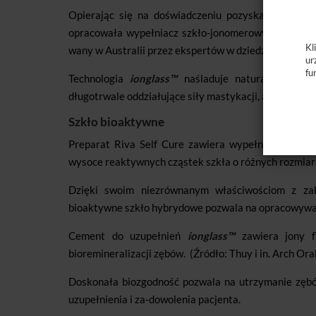
Opierając się na doświadczeniu pozyskanym w tra
opracowała wypełniacz szkło-jonomerowy –
iongla
Kl
wany w Australii przez ekspertów w dziedzinie szkieł
ur
fu
Technologia
ionglass™
naśladuje naturalną strukt
długotrwale oddziałujące siły mastykacji, a pacjenci 
Szkło bioaktywne
Preparat Riva Self Cure zawiera wypełniacz
iongl
wysoce reaktywnych cząstek szkła o różnych rozmiar
Dzięki swoim niezrównanym właściwościom z zak
bioaktywne szkło hybrydowe pozwala na opracowywa
Cement do uzupełnień
ionglass™
zawiera jony fl
bioremineralizacji zębów.
(Źródło: Thuy i in. Arch Or
Doskonała biozgodność pozwala na utrzymanie zębów
uzupełnienia i za-dowolenia pacjenta.