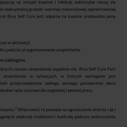
spozycją na związki kwaśne i infekcje bakteryjne cieszą się
la maksymalną grubość warstwy materiałowej spenetrowanej
rat Riva Self Cure jest odporny na kwaśne środowisko jamy
sze w aktywacji.
iłku podczas przygotowywania uzupełnienia.
ów zabiegów
óżnych czasów utwardzania wypełnie-nia. Riva Self Cure Fast
su utwardzania w sytuacjach, w których wymagane jest
. Jeśli przeprowadzenie zabiegu wymaga poświęcenia nieco
e idealne ramy czasowe dla wygodnej i pewnej pracy.
†
iskaniu.
Właściwość ta pozwala na ograniczenie drżenia rąk i
ągnięcie większej stabilności i kontrolę podczas umieszczania