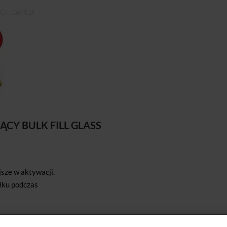
Y BULK FILL GLASS
sze w aktywacji.
łku podczas