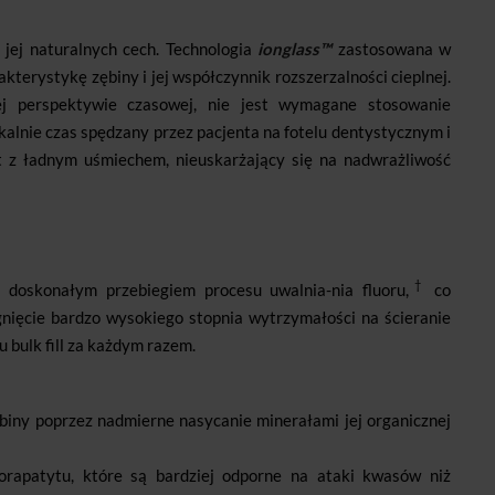
z jej naturalnych cech. Technologia
ionglass™
zastosowana w
kterystykę zębiny i jej współczynnik rozszerzalności cieplnej.
j perspektywie czasowej, nie jest wymagane stosowanie
kalnie czas spędzany przez pacjenta na fotelu dentystycznym i
t z ładnym uśmiechem, nieuskarżający się na nadwrażliwość
†
doskonałym przebiegiem procesu uwalnia-nia fluoru,
co
gnięcie bardzo wysokiego stopnia wytrzymałości na ścieranie
 bulk fill za każdym razem.
biny poprzez nadmierne nasycanie minerałami jej organicznej
orapatytu, które są bardziej odporne na ataki kwasów niż