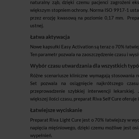
naturalny ząb, dzięki czemu pacjenci zagrożeni ek
większym stopniem ochrony. Norma ISO 9917-1 usta
przez erozję kwasową na poziomie 0,17 mm.
Prepa
ustnej.
Łatwa aktywacja
Nowe kapsułki Easy Activation są teraz o 70% łatwiej
Ten parametr pozwala na zaoszczędzenie czasu i wys
Wybór czasu utwardzania dla wszystkich typ
Różne scenariusze kliniczne wymagają stosowania r
Set pozwala na osiągnięcie najkrótszego cza
przeprowadzenie szybkiej interwencji lekarskiej
większej ilości czasu, preparat Riva Self Cure oferuj
Łatwiejsze wyciskanie
Preparat Riva Light Cure jest o 70% łatwiejszy w wyc
napięcia mięśniowego, dzięki czemu możliwe jest osi
wypełnień.