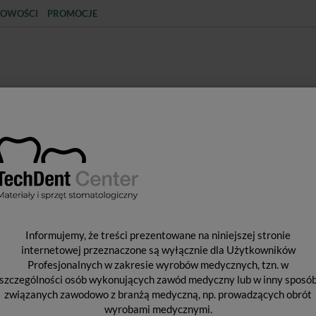
OWOŚCI
PROMOCJE
KCJA
STERYLIZACJA
MATERIAŁY JEDNORAZOWE
SPRZĘT PROTETYCZNY
ŚR
Y WYPEŁNIAJĄCE I WIĄŻĄCE
MATERIAŁY GLASJONOMEROWE
R
Informujemy, że treści prezentowane na niniejszej stronie
45
internetowej przeznaczone są wyłącznie dla Użytkowników
Profesjonalnych w zakresie wyrobów medycznych, tzn. w
szczególności osób wykonujących zawód medyczny lub w inny sposó
związanych zawodowo z branżą medyczną, np. prowadzących obrót
Op
wyrobami medycznymi.