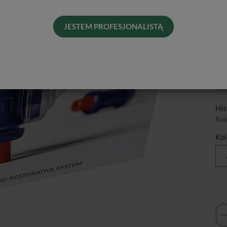
Pre
zak
JESTEM PROFESJONALISTĄ
dos
HV 
Cen
Pro
Dos
His
Naj
Kol