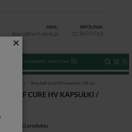
MAIL:
INFOLINIA:
biuro@tech-dent.pl
22 869 0765
×
ODKI OCHRONY OSOBISTEJ
PROTETYKA
Glasjonomery
Riva Self Cure HV kapsułki / 45 szt.
IVA SELF CURE HV KAPSUŁKI /
 SZT.
b
cje lepkości produktu