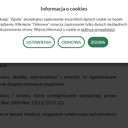
kcie 50 lat prowadzenia badań dentys-tycznych, firma SDI
Informacja o cookies
ss™
przeznaczony specjalnie do linii produktów Riva, produko-
ikając “Zgoda” akceptujesz zapisywanie wszystkich danych cookie na twoim
 jonomerowych firmy SDI.
ządzeniu. Kliknięcie “Odmowa” oznacza zapisywanie tylko danych niezbędnych
nkcjonowania strony. Więcej informacji o cookie w
polityce prywatności
.
urę zęba, gwarantując, że uzupełnienia będą odporne na
będą zadowoleni z efektów leczenia.
USTAWIENIA
ODMOWA
ZGODA
ass™
, wyprodukowany z unikalnej mieszaniny ultradrobnych i
ach.
resu obróbki, wytrzymałości i estetyki to opatentowane
nie długoterminowych uzupełnień.
uoru i strontu, które synergistycznie wzmacniają proces
al Biol. 2008 Nov; 53(11):1017-22).
 w lpeszej kondycji, osiągnięcie zwiększonej wytrzymałości