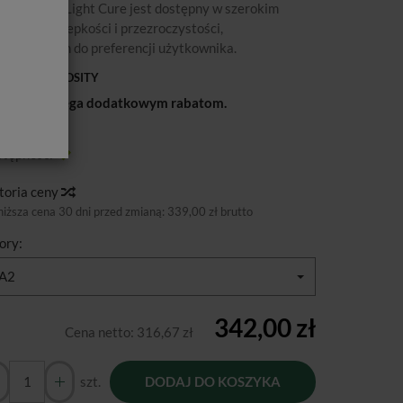
parat Riva Light Cure jest dostępny w szerokim
resie opcji lepkości i przezroczystości,
tosowanych do preferencji użytkownika.
- HIGH VISCOSITY
a nie podlega dodatkowym rabatom.
ducent:
SDI
tępność:
Jest
toria ceny
niższa cena 30 dni przed zmianą:
339,00 zł brutto
ory:
A2
342,00 zł
Cena netto:
316,67 zł
szt.
DODAJ DO KOSZYKA