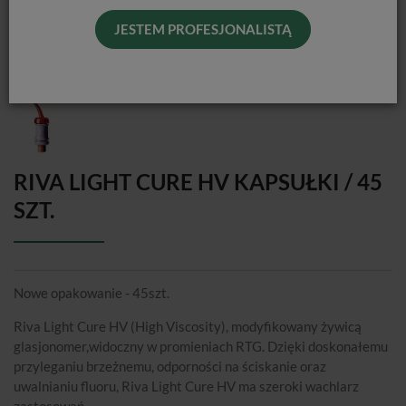
JESTEM PROFESJONALISTĄ
RIVA LIGHT CURE HV KAPSUŁKI / 45
SZT.
Nowe opakowanie - 45szt.
Riva Light Cure HV (High Viscosity), modyfikowany żywicą
glasjonomer,widoczny w promieniach RTG. Dzięki doskonałemu
przyleganiu brzeżnemu, odporności na ściskanie oraz
uwalnianiu fluoru, Riva Light Cure HV ma szeroki wachlarz