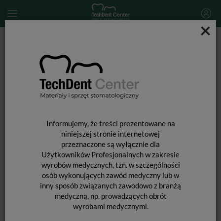
×
Start
MATERIAŁY STOMATOLOGICZNE
MATERIAŁY WYPEŁNIAJĄCE I WIĄŻĄCE
MATERIAŁY GLASJONOMEROWE
Glasjonomery
Riva Light Cure HV kapsułki / 45 szt.
Informujemy, że treści prezentowane na
niniejszej stronie internetowej
przeznaczone są wyłącznie dla
Użytkowników Profesjonalnych w zakresie
wyrobów medycznych, tzn. w szczególności
osób wykonujących zawód medyczny lub w
inny sposób związanych zawodowo z branżą
medyczną, np. prowadzących obrót
wyrobami medycznymi.