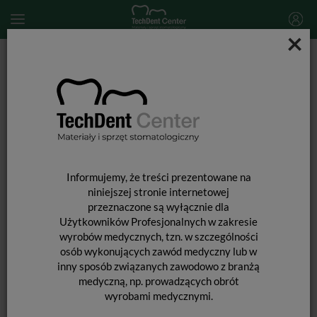
×
Start
MATERIAŁY STOMATOLOGICZNE
MATERIAŁY WYPEŁNIAJĄCE I WIĄŻĄCE
MATERIAŁY GLASJONOMEROWE
Glasjonomery
Riva Light Cure / 15g + 7,2ml
Informujemy, że treści prezentowane na
niniejszej stronie internetowej
przeznaczone są wyłącznie dla
Użytkowników Profesjonalnych w zakresie
wyrobów medycznych, tzn. w szczególności
osób wykonujących zawód medyczny lub w
inny sposób związanych zawodowo z branżą
medyczną, np. prowadzących obrót
wyrobami medycznymi.