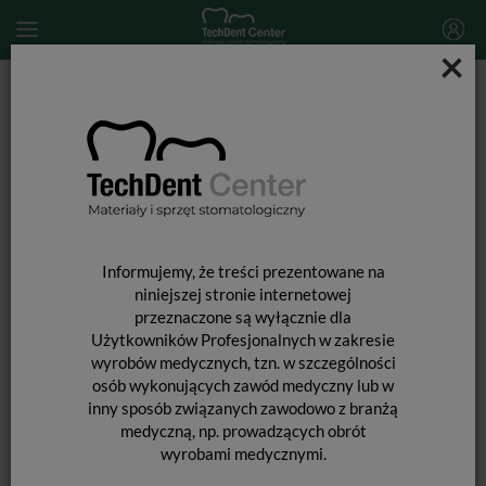
×
Start
MATERIAŁY STOMATOLOGICZNE
MATERIAŁY WYPEŁNIAJĄCE I WIĄŻĄCE
MATERIAŁY GLASJONOMEROWE
Glasjonomery
Riva Protect kapsułki / 50 szt.
Informujemy, że treści prezentowane na
niniejszej stronie internetowej
przeznaczone są wyłącznie dla
Użytkowników Profesjonalnych w zakresie
wyrobów medycznych, tzn. w szczególności
osób wykonujących zawód medyczny lub w
inny sposób związanych zawodowo z branżą
medyczną, np. prowadzących obrót
wyrobami medycznymi.