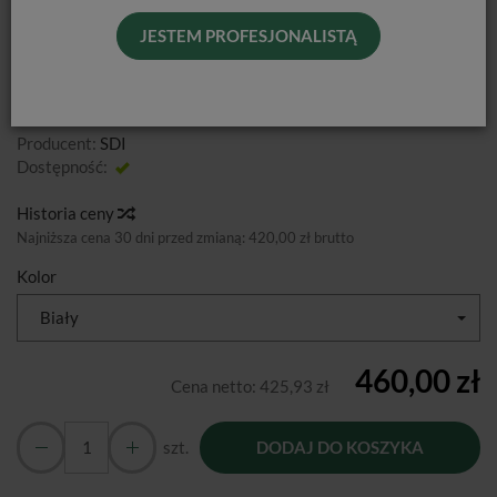
RIVA PROTECT KAPSUŁKI / 50 SZT.
JESTEM PROFESJONALISTĄ
Od podanej ceny nie udzielamy dodatkowych rabatów.
Producent:
SDI
Dostępność:
Jest
Historia ceny
Najniższa cena 30 dni przed zmianą:
420,00 zł brutto
Kolor
Biały
460,00 zł
Cena netto:
425,93 zł
szt.
DODAJ DO KOSZYKA