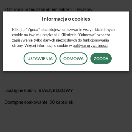
- Ochrona przed działaniem bakterii i kwasów
Informacja o cookies
- Odbudowuje strukturę zęba, zawiera ACP (amorficzny
Klikając “Zgoda” akceptujesz zapisywanie wszystkich danych
cookie na twoim urządzeniu. Kliknięcie “Odmowa” oznacza
fosforan wapnia)
zapisywanie tylko danych niezbędnych do funkcjonowania
strony. Więcej informacji o cookie w
polityce prywatności
.
Czas pracy: 1 min. 40 sek
USTAWIENIA
ODMOWA
ZGODA
Czas sieciowania: 2 min. 30sek
Dostępne kolory:
BIAŁY, RÓŻOWY
Dostępne opakowanie: 50 kapsułek.