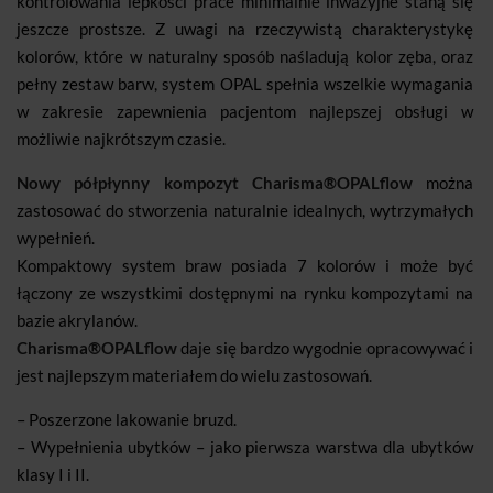
kontrolowania lepkości prace minimalnie inwazyjne staną się
jeszcze prostsze. Z uwagi na rzeczywistą charakterystykę
kolorów, które w naturalny sposób naśladują kolor zęba, oraz
pełny zestaw barw, system OPAL spełnia wszelkie wymagania
w zakresie zapewnienia pacjentom najlepszej obsługi w
możliwie najkrótszym czasie.
Nowy półpłynny kompozyt Charisma®OPALflow
można
zastosować do stworzenia naturalnie idealnych, wytrzymałych
wypełnień.
Kompaktowy system braw posiada 7 kolorów i może być
łączony ze wszystkimi dostępnymi na rynku kompozytami na
bazie akrylanów.
Charisma®OPALflow
daje się bardzo wygodnie opracowywać i
jest najlepszym materiałem do wielu zastosowań.
– Poszerzone lakowanie bruzd.
– Wypełnienia ubytków – jako pierwsza warstwa dla ubytków
klasy I i II.