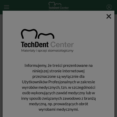
×
Start
MATERIAŁY STOMATOLOGICZNE
MATERIAŁY WYPEŁNIAJĄCE I WIĄŻĄCE
MATERIAŁY WYPEŁNIENIOWE PÓŁPŁYNNE
Charisma Opal Flow / 1,8g
Informujemy, że treści prezentowane na
niniejszej stronie internetowej
przeznaczone są wyłącznie dla
Użytkowników Profesjonalnych w zakresie
wyrobów medycznych, tzn. w szczególności
osób wykonujących zawód medyczny lub w
inny sposób związanych zawodowo z branżą
medyczną, np. prowadzących obrót
CHARISMA OPAL FLOW / 1,8G
wyrobami medycznymi.