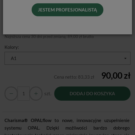
JESTEM PROFESJONALISTĄ
Producent:
KULZER
Dostępność:
Jest
Historia ceny
Najniższa cena 30 dni przed zmianą:
89,00 zł brutto
Kolory:
A1
90,00 zł
Cena netto:
83,33 zł
szt.
DODAJ DO KOSZYKA
Charisma® OPALflow
to nowe, innowacyjne uzupełnienie
systemu OPAL. Dzięki możliwości bardzo dobrego