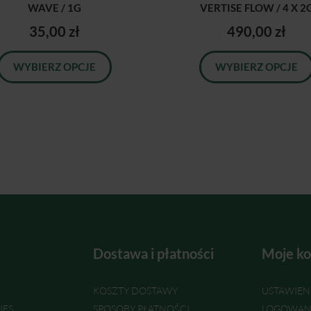
WAVE / 1G
VERTISE FLOW / 4 X 2
35,00 zł
490,00 zł
WYBIERZ OPCJE
WYBIERZ OPCJE
Dostawa i płatności
Moje ko
KOSZTY DOSTAWY
USTAWIEN
IES
SPOSOBY PŁATNOŚCI
LOGOWAN