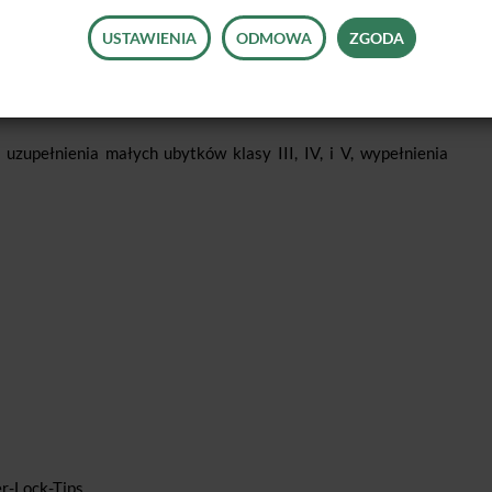
tologii zachowawczej do wypełniania małych ubytków klasy III,
USTAWIENIA
ODMOWA
ZGODA
zupełnienia małych ubytków klasy III, IV, i V, wypełnienia
r-Lock-Tips.