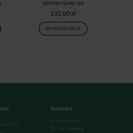
G
VERTISE FLOW / 2G
132,00 zł
WYBIERZ OPCJE
nto
Kontakt
ul. Głogowska 44
IA KONTA
01-743 Warszawa
IE