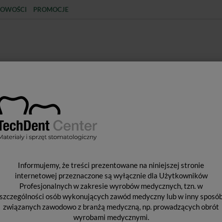
OWOŚCI
PROMOCJE
KCJA
STERYLIZACJA
MATERIAŁY JEDNORAZOWE
SPRZĘT PROTETYCZNY
ŚR
Y WYPEŁNIAJĄCE I WIĄŻĄCE
MATERIAŁY WYPEŁNIENIOWE PÓŁ
L
Informujemy, że treści prezentowane na niniejszej stronie
internetowej przeznaczone są wyłącznie dla Użytkowników
Profesjonalnych w zakresie wyrobów medycznych, tzn. w
szczególności osób wykonujących zawód medyczny lub w inny sposó
Est
związanych zawodowo z branżą medyczną, np. prowadzących obrót
Pro
wyrobami medycznymi.