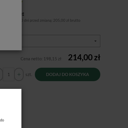
tępność:
Jest
toria ceny
niższa cena 30 dni przed zmianą:
205,00 zł brutto
ory:
A1
214,00 zł
Cena netto:
198,15 zł
szt.
DODAJ DO KOSZYKA
 do