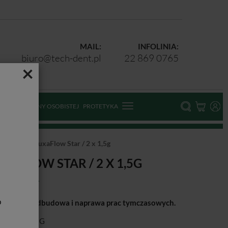
MAIL:
INFOLINIA:
biuro@tech-dent.pl
22 869 0765
×
ODKI OCHRONY OSOBISTEJ
PROTETYKA
PŁYNNE
LuxaFlow Star / 2 x 1,5g
UXAFLOW STAR / 2 X 1,5G
b
etyczna nadbudowa i naprawa prac tymczasowych.
ducent:
DMG