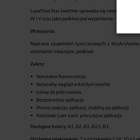
LuxaFlow Star świetnie sprawdza się równie w stoma
IV i V oraz jako podkład pod wypełnienia.
Wskazania:
Naprawa uzupełnień tymczasowych z bisakrylanów, u
minimalnie inwazyjne, podkład.
Zalety:
Naturalna fluorescencja
Naturalny wygląd w każdym świetle
Łatwy do polerowania
Bezpośrednia aplikacja
Płynny podczas aplikacji, stabilny po aplikacji
Końcówki Luer-Lock: precyzyjna aplikacja
Dostępne kolory:
A1, A2, A3, A3.5, B1.
Dostępne opakowanie:
2 x strzykawka 1,5g, 10 x Lue