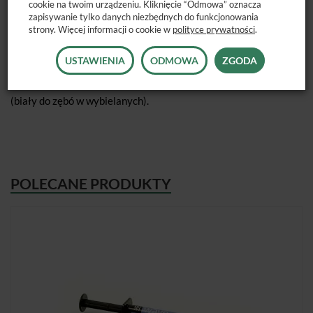
cookie na twoim urządzeniu. Kliknięcie “Odmowa” oznacza
Strzykawka 1,5g (0,8mL)
zapisywanie tylko danych niezbędnych do funkcjonowania
strony. Więcej informacji o cookie w
polityce prywatności
.
Dostępne opakowanie: 2 x 1,5g + końcówki.
USTAWIENIA
ODMOWA
ZGODA
Dostepne kolory: A1, A2, A3, A3.5, AO3, CV (odcień do szyjek),
BW
(biały do zębó w wybielanych).
POLECANE PRODUKTY