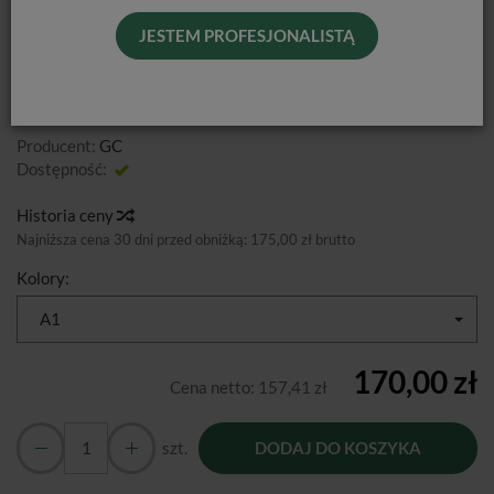
GRADIA DIRECT FLO / 2 X 1,5G
JESTEM PROFESJONALISTĄ
Od podanej ceny nie udzielamy dodatkowych rabatów.
Producent:
GC
Dostępność:
Jest
Historia ceny
Najniższa cena 30 dni przed obniżką:
175,00 zł brutto
Kolory:
A1
170,00 zł
Cena netto:
157,41 zł
szt.
DODAJ DO KOSZYKA