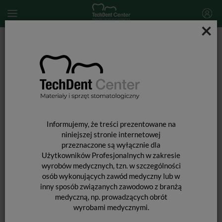
×
Start
MATERIAŁY STOMATOLOGICZNE
MATERIAŁY WYPEŁNIAJĄCE I WIĄŻĄCE
MATERIAŁY WYPEŁNIENIOWE PÓŁPŁYNNE
Gradia Direct Flo / 2 x 1,5g
Informujemy, że treści prezentowane na
niniejszej stronie internetowej
przeznaczone są wyłącznie dla
Użytkowników Profesjonalnych w zakresie
wyrobów medycznych, tzn. w szczególności
osób wykonujących zawód medyczny lub w
inny sposób związanych zawodowo z branżą
medyczną, np. prowadzących obrót
wyrobami medycznymi.