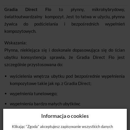
Gradia Direct Flo
to płynny, mikrohybrydowy,
światłoutwardzalny kompozyt. Jest to łatwa w użyciu, płynna
żywica do podścielania i bezpośrednich wypełnień
kompozytowych.
Wskazania:
Płynna, nieklejąca się i doskonale dopasowująca się do ścian
ubytku konsystencja sprawia, że Gradia Direct Flo jest
szczególnie przystosowana do:
wyścielenia wnętrza ubytku pod bezpośrednie wypełnienia
kompozytowe takie jak np. z Gradia Direct;
wypełnienia tunelowego;
wypełnienia bardzo małych ubytków;
korekty małych nieregularności kształtu zęba;
Informacja o cookies
naprawy uszkodzonych wypełnień kompozytowych.
Klikając “Zgoda” akceptujesz zapisywanie wszystkich danych