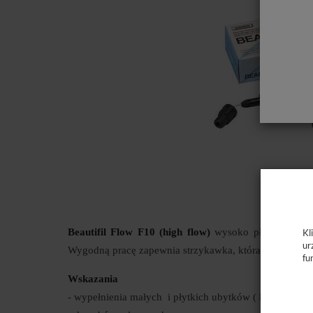
Beautifil Flow F10 (high flow)
wysoko płynny materia
Kl
ur
Wygodną pracę zapewnia strzykawka, która była specja
fu
Wskazania
- wypełnienia małych i płytkich ubytków ( klasa od I do 