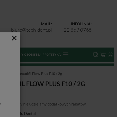
MAIL:
INFOLINIA:
biuro@tech-dent.pl
22 869 0765
×
ODKI OCHRONY OSOBISTEJ
PROTETYKA
PŁYNNE
Beautifil Flow Plus F10 / 2g
EAUTIFIL FLOW PLUS F10 / 2G
b
podanej ceny nie udzielamy dodatkowych rabatów.
ducent:
Shofu Dental