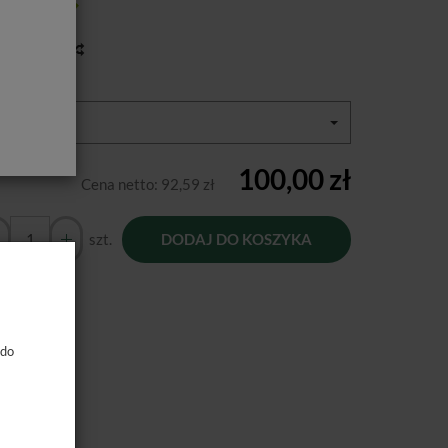
tępność:
Jest
toria ceny
or:
F10 / A1
100,00 zł
Cena netto:
92,59 zł
szt.
DODAJ DO KOSZYKA
 do