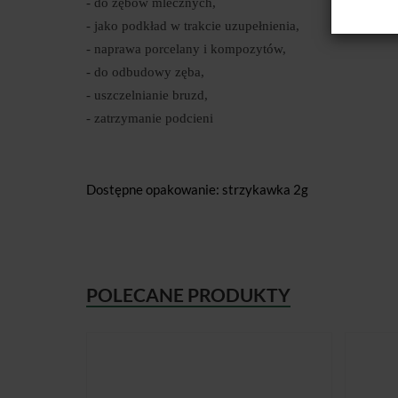
- do zębów mlecznych,
- jako podkład w trakcie uzupełnienia,
- naprawa porcelany i kompozytów,
- do odbudowy zęba,
- uszczelnianie bruzd,
- zatrzymanie podcieni
Dostępne opakowanie: strzykawka 2g
POLECANE PRODUKTY