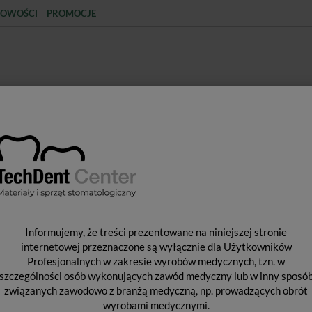
OWOŚCI
PROMOCJE
KCJA
STERYLIZACJA
MATERIAŁY JEDNORAZOWE
SPRZĘT PROTETYCZNY
ŚR
Y WYPEŁNIAJĄCE I WIĄŻĄCE
MATERIAŁY WYPEŁNIENIOWE PÓŁ
B
Informujemy, że treści prezentowane na niniejszej stronie
internetowej przeznaczone są wyłącznie dla Użytkowników
Profesjonalnych w zakresie wyrobów medycznych, tzn. w
szczególności osób wykonujących zawód medyczny lub w inny sposó
Od 
związanych zawodowo z branżą medyczną, np. prowadzących obrót
Pro
wyrobami medycznymi.