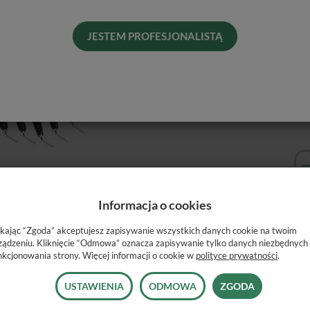
Dos
His
JESTEM PROFESJONALISTĄ
Kol
Informacja o cookies
ł wypełnieniowy, który doskonale harmonizuje z Beautifil II.
ikając “Zgoda” akceptujesz zapisywanie wszystkich danych cookie na twoim
ządzeniu. Kliknięcie “Odmowa” oznacza zapisywanie tylko danych niezbędnych
lnie opracowana z myślą o potrzebach lekarza stomatologa.
nkcjonowania strony. Więcej informacji o cookie w
polityce prywatności
.
USTAWIENIA
ODMOWA
ZGODA
III i klasa V),