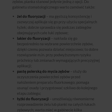
zębów, pianka stanowi jedynie jedną z opcji. Do
gabinetu stomatologicznego warto zamówić także:
żel do fluoryzacji
– ma gęstszą konsystencję i
zazwyczaj aplikuje się go przy użyciu specjalnych
łyżek; dobrze sprawdza się podczas zabiegów
obejmujących całe łuki zębowe;
lakier do fluoryzacji
– nakłada się go
bezpośrednio na wybrane powierzchnie zębów,
dzięki czemu pozwala działać miejscowo; to dobre
rozwiązanie m.in. przy podwyższonym ryzyku
próchnicy lub zmianach wymagających precyzyjnej
aplikacji;
pastę polerską do mycia zębów
– służy do
oczyszczenia powierzchni zębów przed
nałożeniem preparatu fluorkowego; pomaga
usunąć osady i przygotować szkliwo do kolejnego
etapu zabiegu;
łyżki do fluoryzacji
– umożliwiają równomierne
rozprowadzenie żelu lub pianki na całych łukach
zębowych; warto mieć w gabinecie kilka