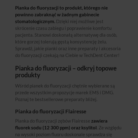
Pianka do fluoryzacji to produkt, którego nie
powinno zabraknąć w żadnym gabinecie
stomatologicznym.
Dzięki niej możliwe jest
skrócenie czasu zabiegu i poprawienie komfortu
pacjenta. Stanowi doskonałą alternatywę dla osób,
które gorzej tolerują gęstą konsystencję żelu.
Sprawdź, jakie pianki oraz inne preparaty i akcesoria
do fluoryzacji czekają na Ciebie w TechDent Center!
Pianka do fluoryzacji – odkryj topowe
produkty
Wśród pianek do fluoryzacji chętnie wybierane są
przede wszystkim propozycje marek EMS i DMG.
Poznaj te bestsellerowe preparaty bliżej.
Pianka do fluoryzacji Flairesse
Pianka do fluoryzacji zębów Flairesse
zawiera
fluorek sodu (12 300 ppm) oraz ksylitol
. Ze względu
na wysoki poziom fluoru doskonale sprawdza się