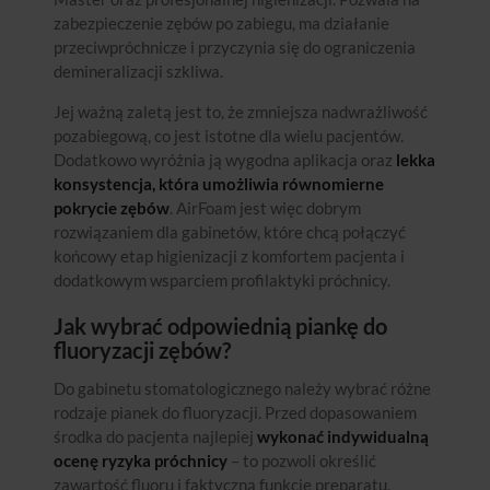
zabezpieczenie zębów po zabiegu, ma działanie
przeciwpróchnicze i przyczynia się do ograniczenia
demineralizacji szkliwa.
Jej ważną zaletą jest to, że zmniejsza nadwrażliwość
pozabiegową, co jest istotne dla wielu pacjentów.
Dodatkowo wyróżnia ją wygodna aplikacja oraz
lekka
konsystencja, która umożliwia równomierne
pokrycie zębów
. AirFoam jest więc dobrym
rozwiązaniem dla gabinetów, które chcą połączyć
końcowy etap higienizacji z komfortem pacjenta i
dodatkowym wsparciem profilaktyki próchnicy.
Jak wybrać odpowiednią piankę do
fluoryzacji zębów?
Do gabinetu stomatologicznego należy wybrać różne
rodzaje pianek do fluoryzacji. Przed dopasowaniem
środka do pacjenta najlepiej
wykonać indywidualną
ocenę ryzyka próchnicy
– to pozwoli określić
zawartość fluoru i faktyczną funkcję preparatu.