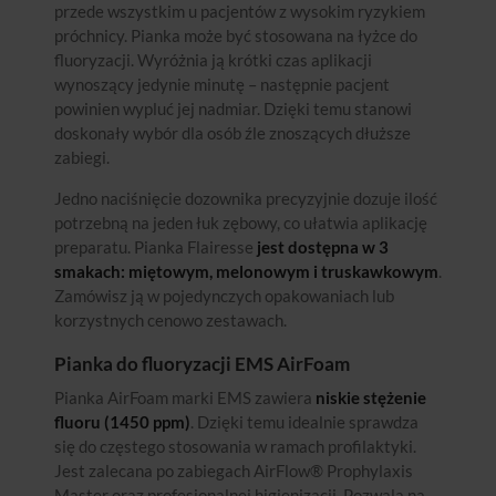
przede wszystkim u pacjentów z wysokim ryzykiem
próchnicy. Pianka może być stosowana na łyżce do
fluoryzacji. Wyróżnia ją krótki czas aplikacji
wynoszący jedynie minutę – następnie pacjent
powinien wypluć jej nadmiar. Dzięki temu stanowi
doskonały wybór dla osób źle znoszących dłuższe
zabiegi.
Jedno naciśnięcie dozownika precyzyjnie dozuje ilość
potrzebną na jeden łuk zębowy, co ułatwia aplikację
preparatu. Pianka Flairesse
jest dostępna w 3
smakach: miętowym, melonowym i truskawkowym
.
Zamówisz ją w pojedynczych opakowaniach lub
korzystnych cenowo zestawach.
Pianka do fluoryzacji EMS AirFoam
Pianka AirFoam marki EMS zawiera
niskie stężenie
fluoru (1450 ppm)
. Dzięki temu idealnie sprawdza
się do częstego stosowania w ramach profilaktyki.
Jest zalecana po zabiegach AirFlow® Prophylaxis
Master oraz profesjonalnej higienizacji. Pozwala na