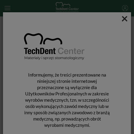
×
Start
MATERIAŁY STOMATOLOGICZNE
MATERIAŁY WYPEŁNIAJĄCE I WIĄŻĄCE
MATERIAŁY WYPEŁNIENIOWE PÓŁPŁYNNE
Filtek Easy Match Flowable Resortative Intro Kit / 3 x 2g
Informujemy, że treści prezentowane na
niniejszej stronie internetowej
przeznaczone są wyłącznie dla
Użytkowników Profesjonalnych w zakresie
wyrobów medycznych, tzn. w szczególności
osób wykonujących zawód medyczny lub w
inny sposób związanych zawodowo z branżą
medyczną, np. prowadzących obrót
wyrobami medycznymi.