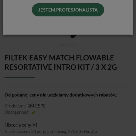
JESTEM PROFESJONALISTĄ
FILTEK EASY MATCH FLOWABLE
RESORTATIVE INTRO KIT / 3 X 2G
Od podanej ceny nie udzielamy dodatkowych rabatów.
Producent:
3M ESPE
Dostępność:
Jest
Historia ceny
Najniższa cena 30 dni przed zmianą:
275,00 zł brutto