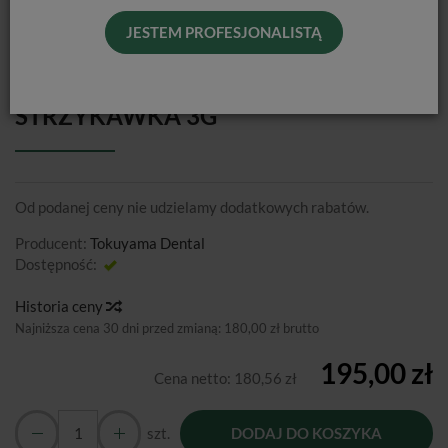
JESTEM PROFESJONALISTĄ
OMNICHROMA FLOW BULK /
STRZYKAWKA 3G
Od podanej ceny nie udzielamy dodatkowych rabatów.
Producent:
Tokuyama Dental
Dostępność:
Jest
Historia ceny
Najniższa cena 30 dni przed zmianą:
180,00 zł brutto
195,00 zł
Cena netto:
180,56 zł
szt.
DODAJ DO KOSZYKA