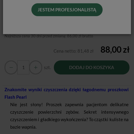
JESTEM PROFESJONALISTĄ
Producent:
NSK
Dostępność:
Jest
Historia ceny
Najniższa cena 30 dni przed zmianą:
86,00 zł brutto
88,00 zł
Cena netto:
81,48 zł
szt.
DODAJ DO KOSZYKA
Znakomite wyniki czyszczenia dzięki łagodnemu proszkowi
Flash Pearl
Nie jest słony! Proszek zapewnia pacjentom delikatne
czyszczenie powierzchni zębów. Sekret intensywnego
czyszczeniem i gładkiego wykończenia? To cząstki kuliste na
bazie wapnia.