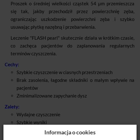
Proszek o średniej wielkości cząstek 54 μm przemieszcza
się tak, jakby przechodził przez powierzchnię zęba,
ograniczając uszkodzenie powierzchni zęba i szybko
usuwając płytkę nazębną i przebarwienia.
Leczenie "FLASH pearl" skutecznie działa w krótkim czasie,
co zachęca pacjentów do zaplanowania regularnych
terminów czyszczenia.
Cechy:
Szybkie czyszczenie w ciasnych przestrzeniach
Brak zasolenia, łagodne składniki o małym wpływie na
pacjentów
Zminimalizowane zapychanie dysz
Zalety:
Wydajne czyszczenie
Szybkie wyniki
Miękki i delikatny
Informacja o cookies
Nie zawiera sodu