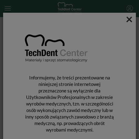
×
Start
MATERIAŁY STOMATOLOGICZNE
PROFILAKTYKA
Piasek do piaskarki
Piasek do piaskarki Flash Pearl / 300g
Informujemy, że treści prezentowane na
niniejszej stronie internetowej
przeznaczone są wyłącznie dla
Użytkowników Profesjonalnych w zakresie
wyrobów medycznych, tzn. w szczególności
osób wykonujących zawód medyczny lub w
PIASEK DO PIASKARKI FLASH PEARL
inny sposób związanych zawodowo z branżą
medyczną, np. prowadzących obrót
/ 300G
wyrobami medycznymi.