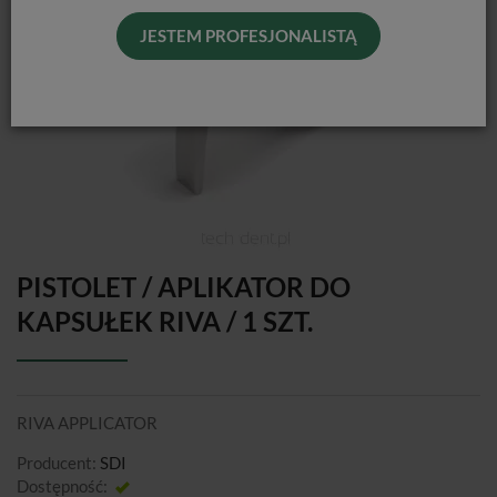
JESTEM PROFESJONALISTĄ
PISTOLET / APLIKATOR DO
KAPSUŁEK RIVA / 1 SZT.
RIVA APPLICATOR
Producent:
SDI
Dostępność:
Jest