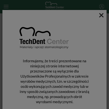
×
Start
MATERIAŁY STOMATOLOGICZNE
MATERIAŁY WYPEŁNIAJĄCE I WIĄŻĄCE
MATERIAŁY GLASJONOMEROWE
Akcesoria do glasjonomerów
Pistolet / aplikator do kapsułek RIVA / 1 szt.
Informujemy, że treści prezentowane na
niniejszej stronie internetowej
przeznaczone są wyłącznie dla
Użytkowników Profesjonalnych w zakresie
wyrobów medycznych, tzn. w szczególności
osób wykonujących zawód medyczny lub w
inny sposób związanych zawodowo z branżą
medyczną, np. prowadzących obrót
wyrobami medycznymi.