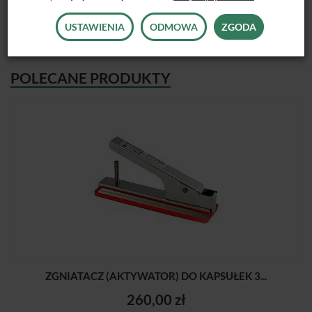
USTAWIENIA
ODMOWA
ZGODA
POLECANE PRODUKTY
ZGNIATACZ (AKTYWATOR) DO KAPSUŁEK 3...
260,00 zł