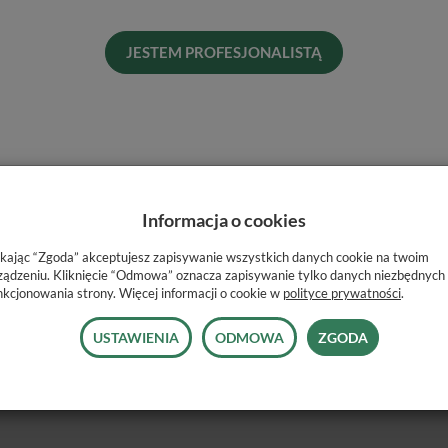
Dos
His
JESTEM PROFESJONALISTĄ
Naj
Informacja o cookies
ikając “Zgoda” akceptujesz zapisywanie wszystkich danych cookie na twoim
ządzeniu. Kliknięcie “Odmowa” oznacza zapisywanie tylko danych niezbędnych
nkcjonowania strony. Więcej informacji o cookie w
polityce prywatności
.
USTAWIENIA
ODMOWA
ZGODA