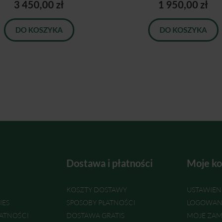
3 450,00 zł
1 950,00 zł
DO KOSZYKA
DO KOSZYKA
Dostawa i płatności
Moje ko
KOSZTY DOSTAWY
USTAWIEN
IES
SPOSOBY PŁATNOŚCI
LOGOWAN
ATNOŚCI
DOSTAWA GRATIS
MOJE ZAM