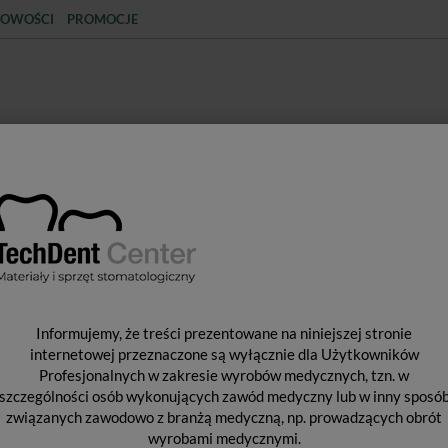
OWOŚCI
PROMOCJE
KCJA
STERYLIZACJA
MATERIAŁY JEDNORAZOWE
SPRZĘT PROTETYCZNY
ŚR
tologiczne i akcesoria
Prostnice
Prostnica 1:1 Ti-Max X65
P
Informujemy, że treści prezentowane na niniejszej stronie
internetowej przeznaczone są wyłącznie dla Użytkowników
Profesjonalnych w zakresie wyrobów medycznych, tzn. w
szczególności osób wykonujących zawód medyczny lub w inny sposó
Od 
związanych zawodowo z branżą medyczną, np. prowadzących obrót
Pro
wyrobami medycznymi.