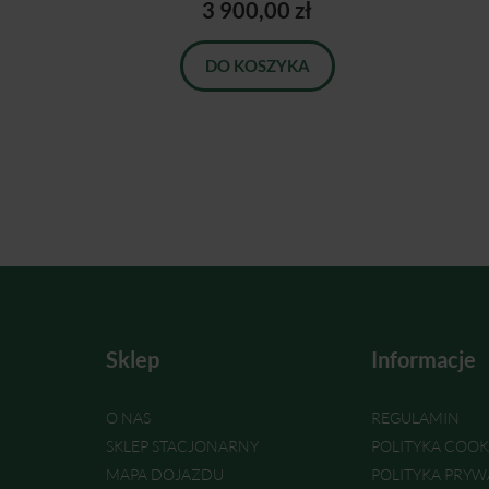
3 900,00 zł
DO KOSZYKA
Sklep
Informacje
O NAS
REGULAMIN
SKLEP STACJONARNY
POLITYKA COOK
MAPA DOJAZDU
POLITYKA PRYW