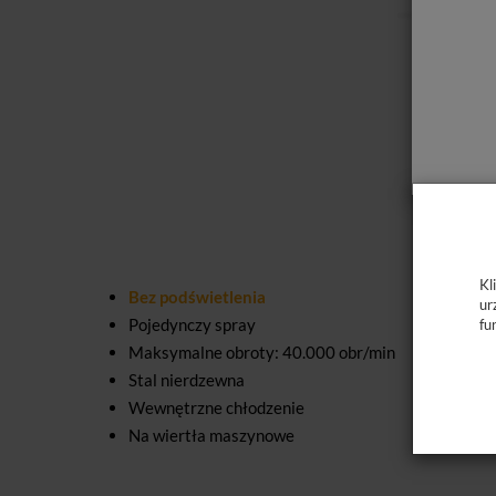
Kl
Bez podświetlenia
ur
Pojedynczy spray
fu
Maksymalne obroty: 40.000 obr/min
Stal nierdzewna
Wewnętrzne chłodzenie
Na wiertła maszynowe