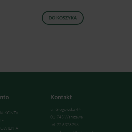
DO KOSZYKA
nto
Kontakt
ul. Głogowska 44
IA KONTA
01-743 Warszawa
IE
tel. 22 6323298
ÓWIENIA