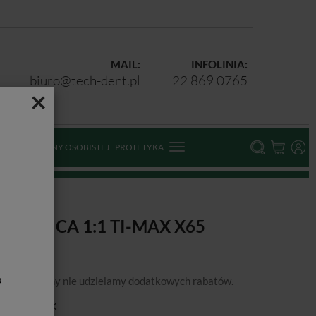
MAIL:
INFOLINIA:
biuro@tech-dent.pl
22 869 0765
×
ODKI OCHRONY OSOBISTEJ
PROTETYKA
ROSTNICA 1:1 TI-MAX X65
b
podanej ceny nie udzielamy dodatkowych rabatów.
ducent:
NSK