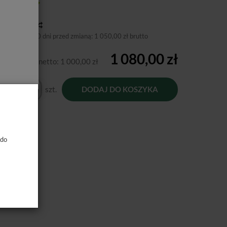
tępność:
Jest
toria ceny
niższa cena 30 dni przed zmianą:
1 050,00 zł brutto
1 080,00 zł
Cena netto:
1 000,00 zł
szt.
DODAJ DO KOSZYKA
 do