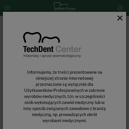
×
Start
SPRZĘT STOMATOLOGICZNY
Końcówki stomatologiczne i akcesoria
Prostnice
Prostnica chirurgiczna 1:1 Ti-Max X-SG65
Informujemy, że treści prezentowane na
niniejszej stronie internetowej
przeznaczone są wyłącznie dla
Użytkowników Profesjonalnych w zakresie
PROSTNICA CHIRURGICZNA 1:1 TI-
wyrobów medycznych, tzn. w szczególności
osób wykonujących zawód medyczny lub w
MAX X-SG65
inny sposób związanych zawodowo z branżą
medyczną, np. prowadzących obrót
wyrobami medycznymi.