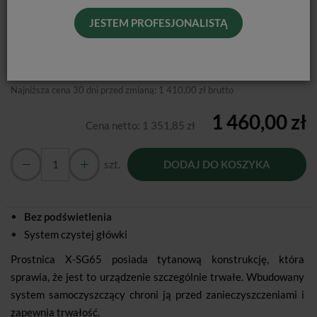
Od podanej ceny nie udzielamy dodatkowych rabatów.
JESTEM PROFESJONALISTĄ
Producent:
NSK
Dostępność:
Jest
Historia ceny
Najniższa cena 30 dni przed zmianą:
1 410,00 zł brutto
1 460,00 zł
Cena netto:
1 351,85 zł
szt.
DODAJ DO KOSZYKA
Bez podświetlenia
System czystej główki
Prostnica X-SG65 posiada tytanową konstrukcję, która
sprawia, że jest to urządzenie szczególnie trwałe. Wbudowany
system samoczyszczący chroni ją przed zanieczyszczeniami i
zapewnia trwałość.