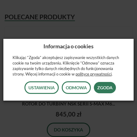
POLECANE PRODUKTY
Informacja o cookies
Klikając “Zgoda” akceptujesz zapisywanie wszystkich danych
cookie na twoim urządzeniu. Kliknięcie “Odmowa” oznacza
zapisywanie tylko danych niezbędnych do funkcjonowania
strony. Więcej informacji o cookie w
polityce prywatności
.
USTAWIENIA
ODMOWA
ZGODA
ROTOR DO TURBINY NSK SERII S-MAX M6...
845,00 zł
DO KOSZYKA