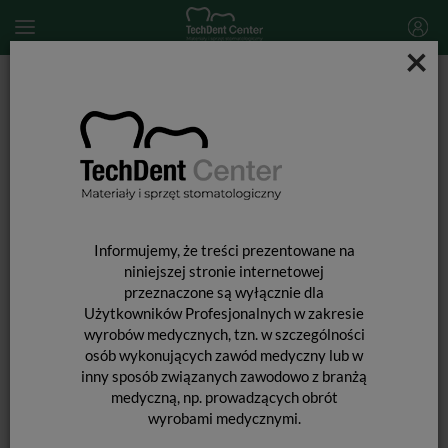
×
Start
SPRZĘT STOMATOLOGICZNY
Cześci zamienne
Rotor do turbiny NSK serii Ti-Max Z900 (TiZ-SU03)
Informujemy, że treści prezentowane na
niniejszej stronie internetowej
przeznaczone są wyłącznie dla
Użytkowników Profesjonalnych w zakresie
wyrobów medycznych, tzn. w szczególności
osób wykonujących zawód medyczny lub w
inny sposób związanych zawodowo z branżą
medyczną, np. prowadzących obrót
ROTOR DO TURBINY NSK SERII TI-
wyrobami medycznymi.
MAX Z900 (TIZ-SU03)