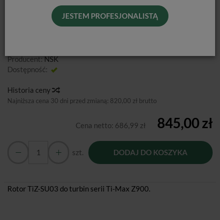
JESTEM PROFESJONALISTĄ
Od podanej ceny nie udzielamy dodatkowych rabatów.
Producent:
NSK
Dostępność:
Jest
Historia ceny
Najniższa cena 30 dni przed zmianą:
820,00 zł brutto
845,00 zł
Cena netto:
686,99 zł
szt.
DODAJ DO KOSZYKA
Rotor TiZ-SU03 do turbin serii Ti-Max Z900.