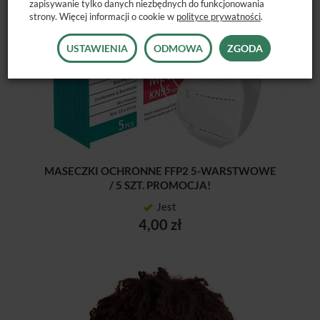
zapisywanie tylko danych niezbędnych do funkcjonowania
strony. Więcej informacji o cookie w
polityce prywatności
.
USTAWIENIA
ODMOWA
ZGODA
MASECZKI OCHRONNE FFP2 5-WARSTWOWE
/ 5 SZT. PROMOCJA!
Jest
4,00 zł